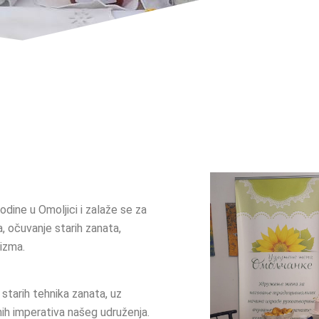
dine u Omoljici i zalaže se za
, očuvanje starih zanata,
rizma.
starih tehnika zanata, uz
nih imperativa našeg udruženja.