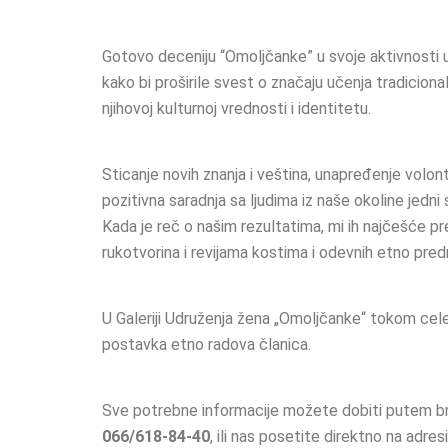
Gotovo deceniju “Omoljčanke” u svoje aktivnosti u
kako bi proširile svest o značaju učenja tradicional
njihovoj kulturnoj vrednosti i identitetu.
Sticanje novih znanja i veština, unapređenje volon
pozitivna saradnja sa ljudima iz naše okoline jedni s
Kada je reč o našim rezultatima, mi ih najčešće p
rukotvorina i revijama kostima i odevnih etno pre
U Galeriji Udruženja žena „Omoljčanke“ tokom cele
postavka etno radova članica.
Sve potrebne informacije možete dobiti putem b
066/618-84-40
, ili nas posetite direktno na adresi