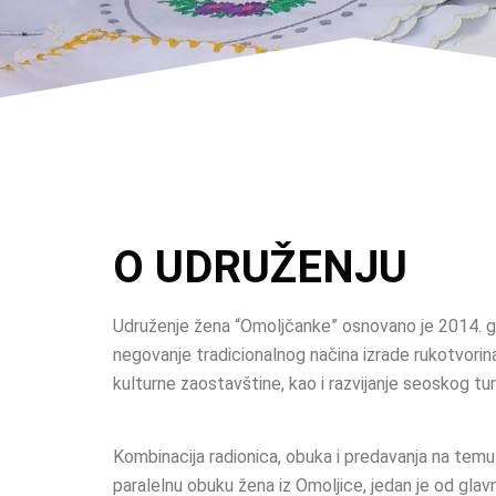
O UDRUŽENJU
Udruženje žena “Omoljčanke” osnovano je 2014. go
negovanje tradicionalnog načina izrade rukotvorina
kulturne zaostavštine, kao i razvijanje seoskog tu
Kombinacija radionica, obuka i predavanja na temu 
paralelnu obuku žena iz Omoljice, jedan je od glav