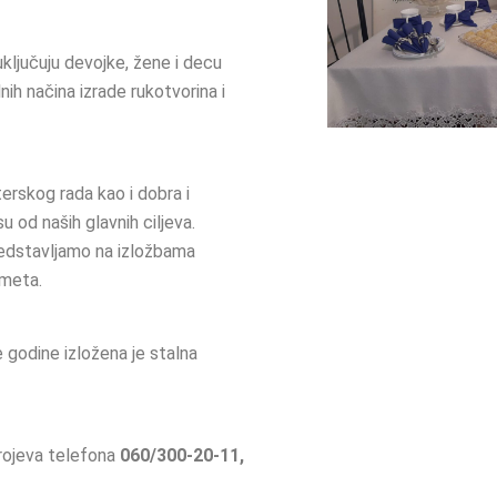
ključuju devojke, žene i decu
nih načina izrade rukotvorina i
terskog rada kao i dobra i
u od naših glavnih ciljeva.
redstavljamo na izložbama
dmeta.
 godine izložena je stalna
rojeva telefona
060/300-20-11,