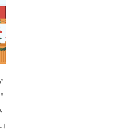
a“
om
a
,
[…]