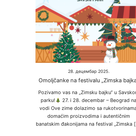
28. децембар 2025.
Omoljčanke na festivalu „Zimska bajk
Pozivamo vas na „Zimsku bajku“ u Savsk
parku!
27. i 28. decembar – Beograd n
vodi Ove zime dolazimo sa rukotvorinama
domaćim proizvodima i autentičnim
banatskim đakonijama na festival „Zimska 